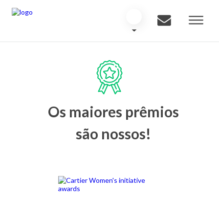
Os maiores prêmios
são nossos!