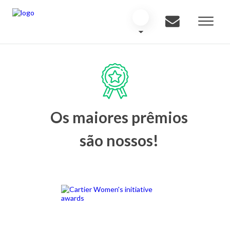
Os maiores prêmios
são nossos!