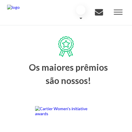
Os maiores prêmios
são nossos!