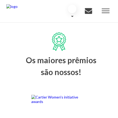
Os maiores prêmios
são nossos!