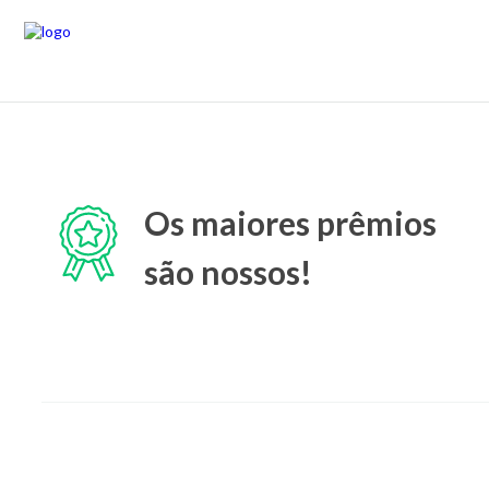
Os maiores prêmios
são nossos!