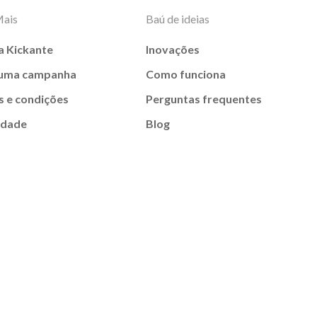
Mais
Baú de ideias
a Kickante
Inovações
 uma campanha
Como funciona
 e condições
Perguntas frequentes
idade
Blog