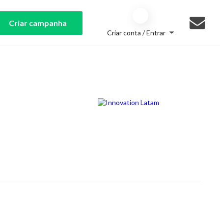
Criar campanha
Criar conta / Entrar