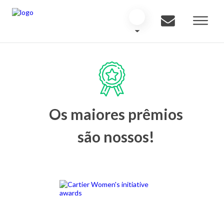
Os maiores prêmios
são nossos!