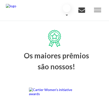
Os maiores prêmios
são nossos!