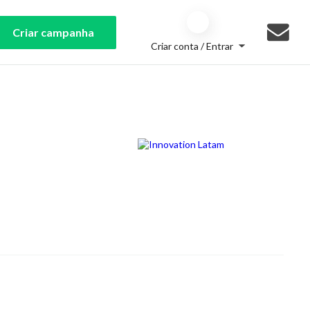
Criar campanha
Criar conta / Entrar