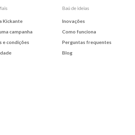
Mais
Baú de ideias
a Kickante
Inovações
 uma campanha
Como funciona
 e condições
Perguntas frequentes
idade
Blog