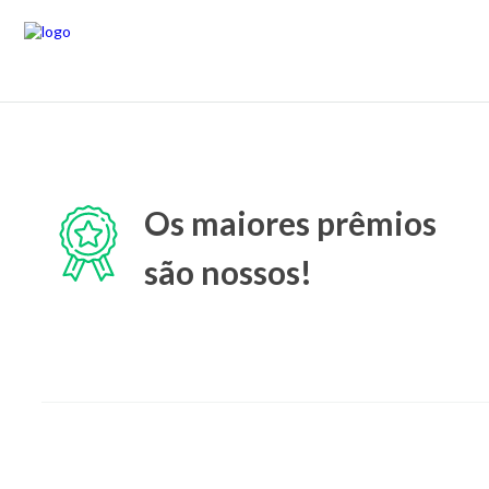
Os maiores prêmios
são nossos!