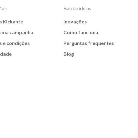
Mais
Baú de ideias
a Kickante
Inovações
 uma campanha
Como funciona
 e condições
Perguntas frequentes
idade
Blog