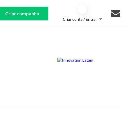
Criar campanha
Criar conta / Entrar