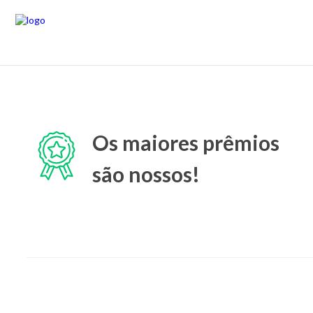
Os maiores prêmios
são nossos!