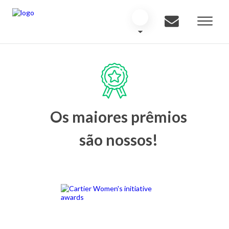
Os maiores prêmios
são nossos!