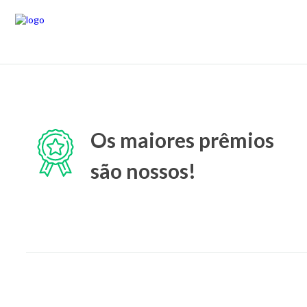
Os maiores prêmios
são nossos!