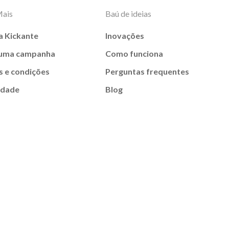
Mais
Baú de ideias
a Kickante
Inovações
 uma campanha
Como funciona
 e condições
Perguntas frequentes
idade
Blog