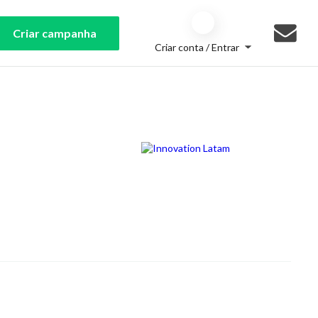
Criar campanha
Criar conta / Entrar