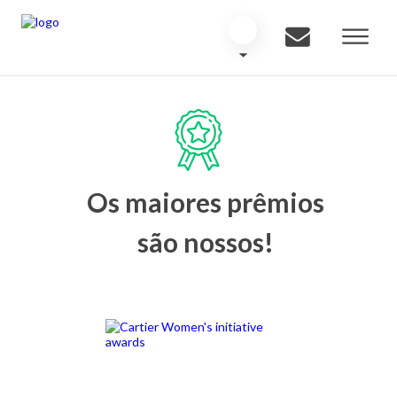
Os maiores prêmios
são nossos!