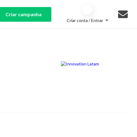
Criar campanha
Criar conta / Entrar