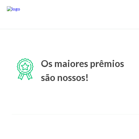
Os maiores prêmios
são nossos!