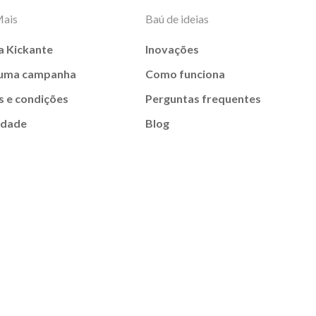
Mais
Baú de ideias
a Kickante
Inovações
 uma campanha
Como funciona
 e condições
Perguntas frequentes
idade
Blog