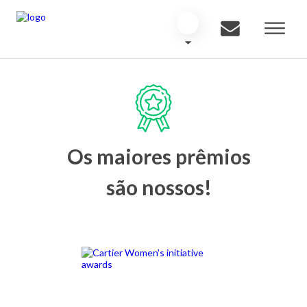
Os maiores prêmios
são nossos!