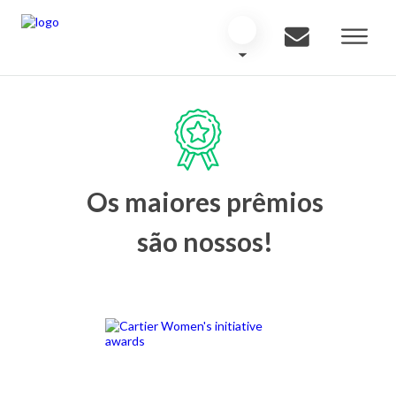
Os maiores prêmios
são nossos!