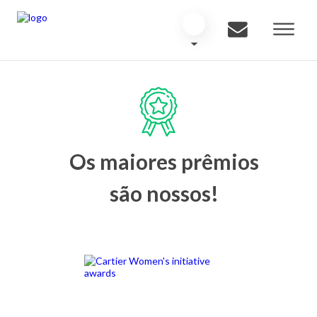
Os maiores prêmios
são nossos!