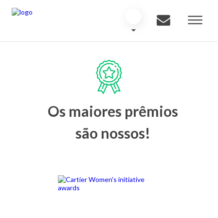
Os maiores prêmios
são nossos!