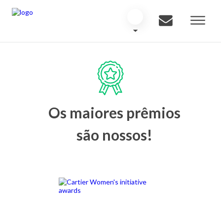
Os maiores prêmios
são nossos!