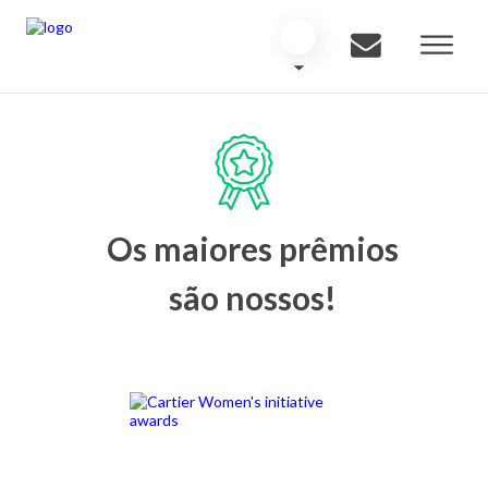
Os maiores prêmios
são nossos!