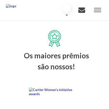
Os maiores prêmios
são nossos!