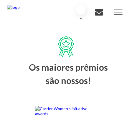
Os maiores prêmios
são nossos!