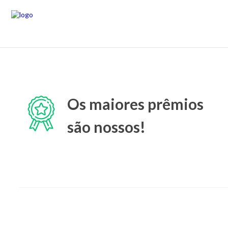
Os maiores prêmios
são nossos!