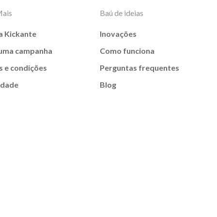
Mais
Baú de ideias
a Kickante
Inovações
 uma campanha
Como funciona
 e condições
Perguntas frequentes
idade
Blog