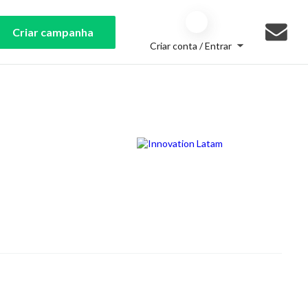
Criar campanha
Criar conta / Entrar