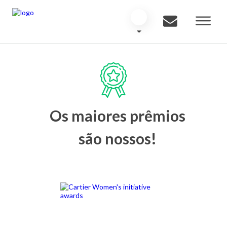
Os maiores prêmios
são nossos!