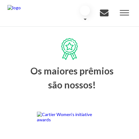
Os maiores prêmios
são nossos!