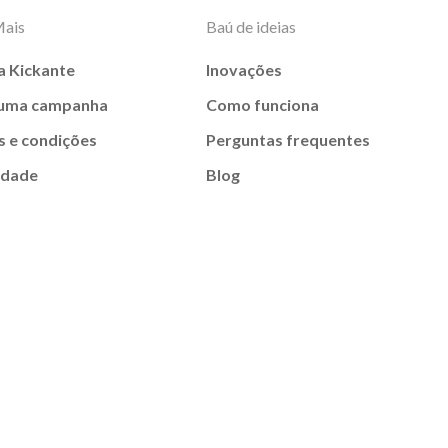
Mais
Baú de ideias
a Kickante
Inovações
 uma campanha
Como funciona
 e condições
Perguntas frequentes
idade
Blog