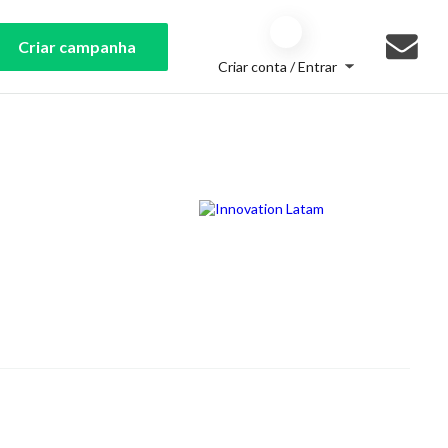
Criar campanha
Criar conta / Entrar