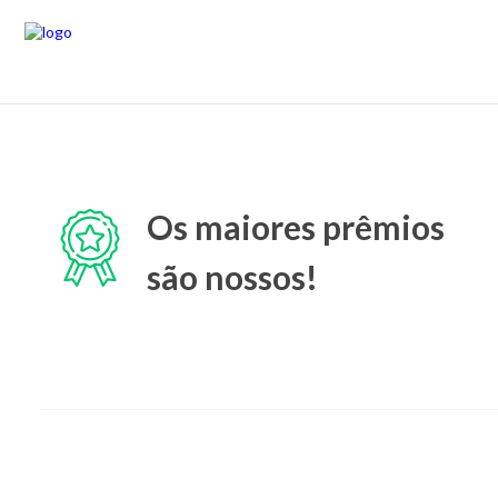
Os maiores prêmios
são nossos!