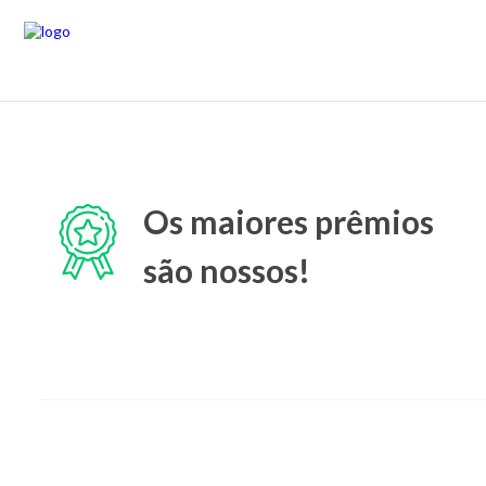
Os maiores prêmios
são nossos!