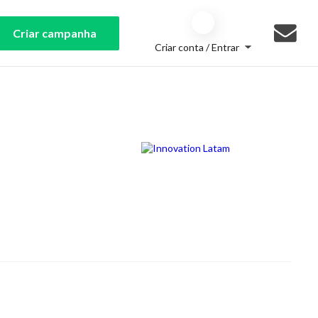
Criar campanha
Criar conta / Entrar