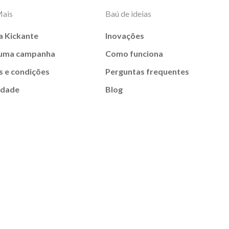
Mais
Baú de ideias
a Kickante
Inovações
 uma campanha
Como funciona
 e condições
Perguntas frequentes
idade
Blog