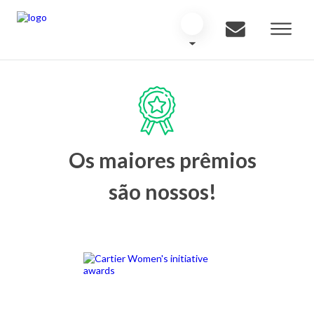
Os maiores prêmios
são nossos!