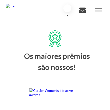
Os maiores prêmios
são nossos!