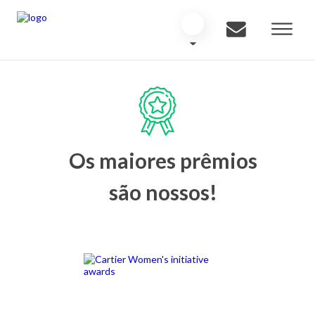
Os maiores prêmios
são nossos!