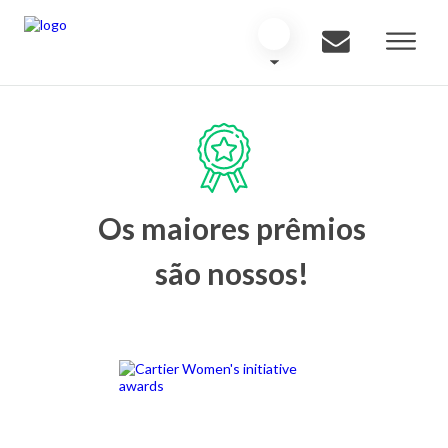
Os maiores prêmios
são nossos!