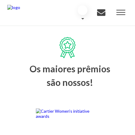
Os maiores prêmios
são nossos!