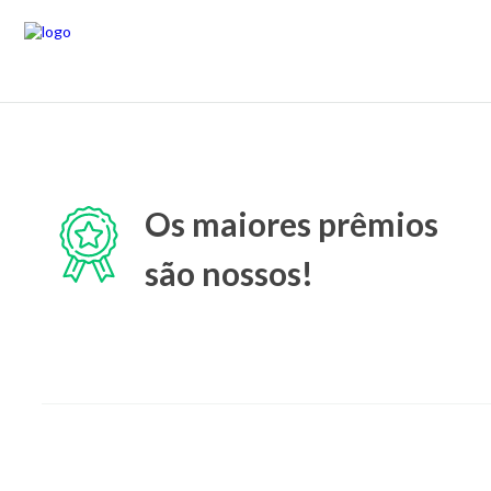
Os maiores prêmios
são nossos!