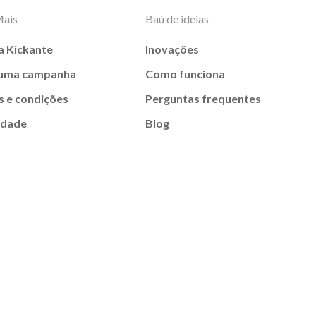
Mais
Baú de ideias
a Kickante
Inovações
 uma campanha
Como funciona
 e condições
Perguntas frequentes
idade
Blog