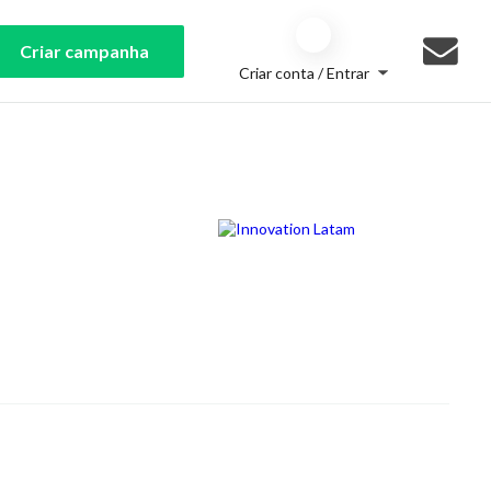
Criar campanha
Criar conta / Entrar