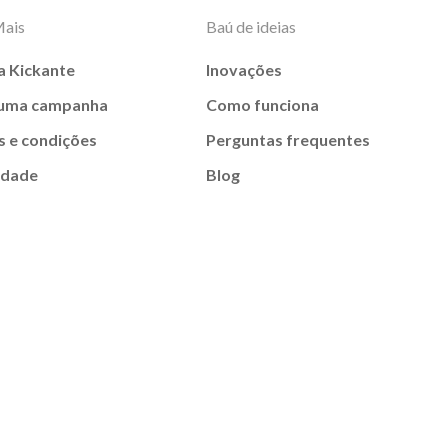
Mais
Baú de ideias
a Kickante
Inovações
 uma campanha
Como funciona
 e condições
Perguntas frequentes
idade
Blog