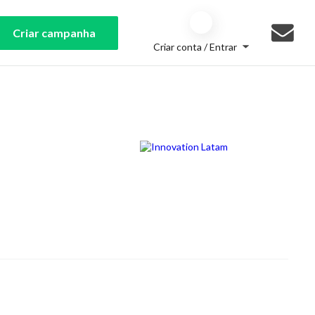
Criar campanha
Criar conta / Entrar