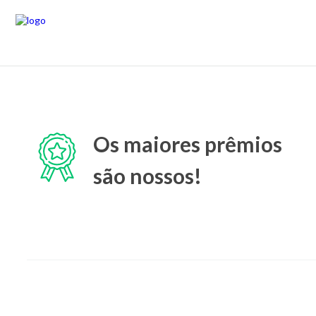
Os maiores prêmios
são nossos!