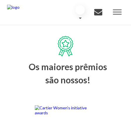
Os maiores prêmios
são nossos!