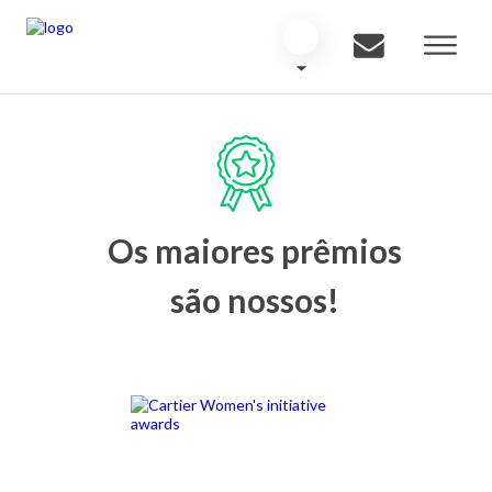
Os maiores prêmios
são nossos!