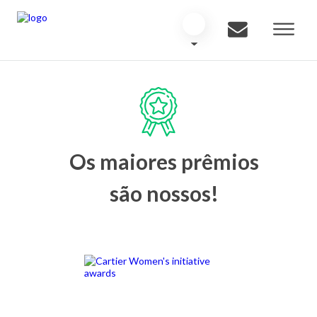
Os maiores prêmios
são nossos!