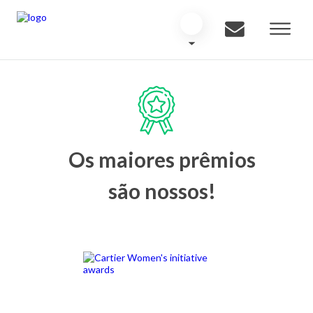
Os maiores prêmios
são nossos!