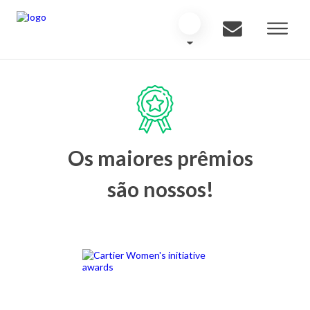
Os maiores prêmios
são nossos!