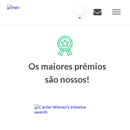
Os maiores prêmios
são nossos!