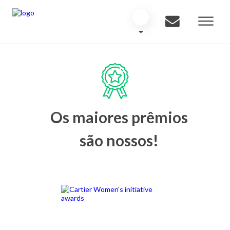
Os maiores prêmios
são nossos!