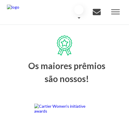
Os maiores prêmios
são nossos!