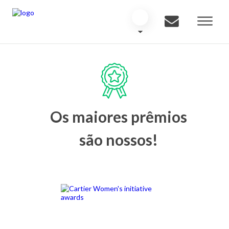
Os maiores prêmios
são nossos!