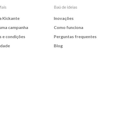
Mais
Baú de ideias
a Kickante
Inovações
 uma campanha
Como funciona
 e condições
Perguntas frequentes
idade
Blog