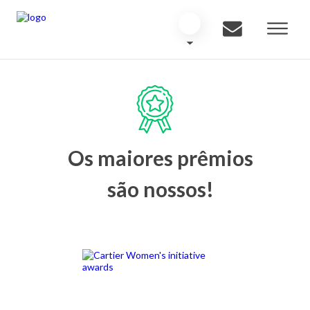
Os maiores prêmios
são nossos!