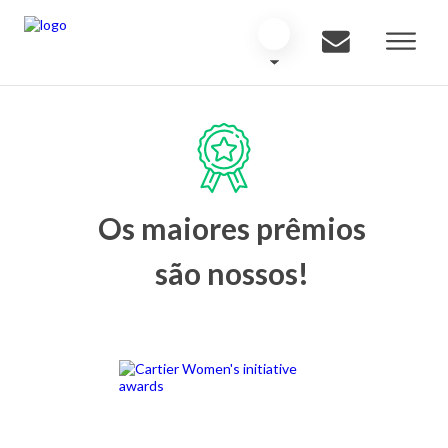
Os maiores prêmios
são nossos!