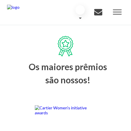
Os maiores prêmios
são nossos!