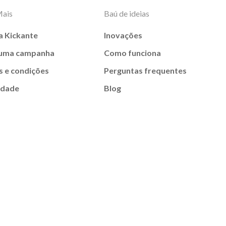
Mais
Baú de ideias
a Kickante
Inovações
 uma campanha
Como funciona
 e condições
Perguntas frequentes
idade
Blog