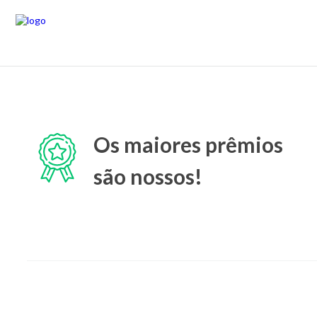
Os maiores prêmios
são nossos!