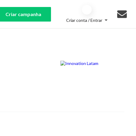
Criar campanha
Criar conta / Entrar