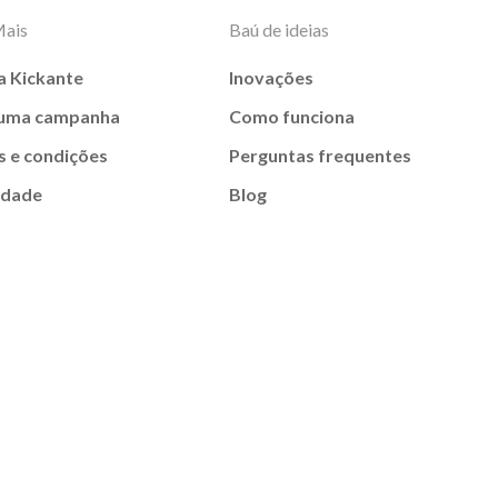
Mais
Baú de ideias
a Kickante
Inovações
 uma campanha
Como funciona
 e condições
Perguntas frequentes
idade
Blog