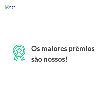
Os maiores prêmios
são nossos!