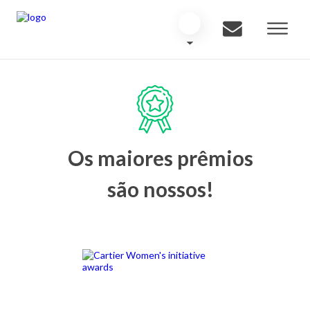
Os maiores prêmios
são nossos!