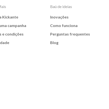
Mais
Baú de ideias
a Kickante
Inovações
 uma campanha
Como funciona
 e condições
Perguntas frequentes
idade
Blog