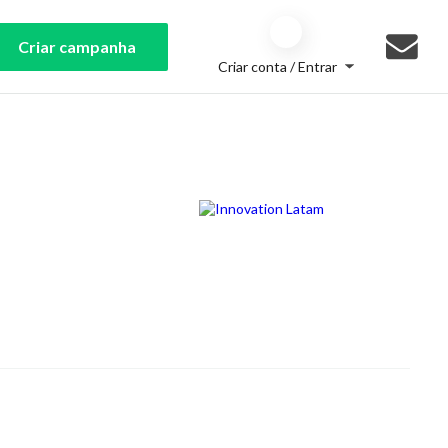
Criar campanha
Criar conta / Entrar