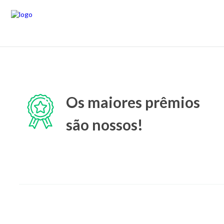
Os maiores prêmios
são nossos!